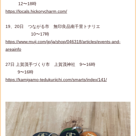
12〜18時
https://locals.hickorycharm.com/
19、20日 つながる市 無印良品南千里トナリエ
10〜17時
https://www.muji.com/jp/ja/shop/046318/articles/events-and-
areainfo
27日 上賀茂手づくり市 上賀茂神社 9〜16時
9〜16時
https://kamigamo-tedukuriichi.com/smarts/index/141/