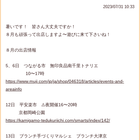
2023/07/31 10:33
暑いです！ 皆さん大丈夫ですか！
８月も頑張って出店しますよ〜遊びに来て下さいね！
８月の出店情報
5、6日 つながる市 無印良品南千里トナリエ
10〜17時
https://www.muji.com/jp/ja/shop/046318/articles/events-and-
areainfo
12日 平安楽市 ⚠️夜開催16〜20時
京都岡崎公園
https://kamigamo-tedukuriichi.com/smarts/index/142/
13日 ブランチ手づくりマルシェ ブランチ大津京