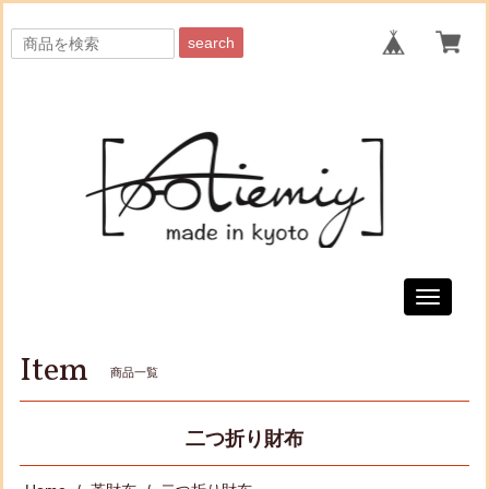
search
Toggle
navigati
Item
商品一覧
二つ折り財布