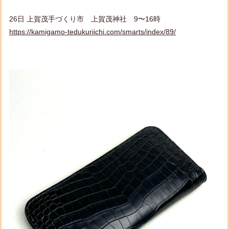
26日 上賀茂手づくり市 上賀茂神社 9〜16時
https://kamigamo-tedukuriichi.com/smarts/index/89/