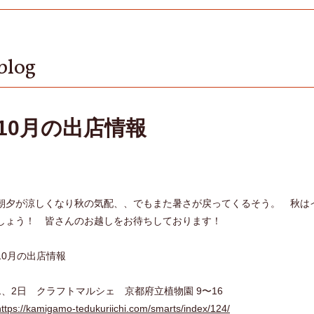
blog
10月の出店情報
朝夕が涼しくなり秋の気配、、でもまた暑さが戻ってくるそう。 秋は
しょう！ 皆さんのお越しをお待ちしております！
10月の出店情報
1、2日 クラフトマルシェ 京都府立植物園 9〜16
https://kamigamo-tedukuriichi.com/smarts/index/124/