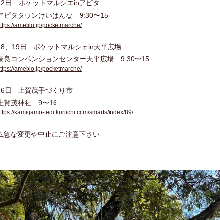
12日 ポケットマルシエinアピタ
アピタタウンけいはんな 9:30〜15
ttps://ameblo.jp/pocketmarche/
18、19日 ポケットマルシェin天平広場
奈良コンベンションセンター天平広場 9:30〜15
ttps://ameblo.jp/pocketmarche/
26日 上賀茂手づくり市
上賀茂神社 9〜16
ttps://kamigamo-tedukuriichi.com/smarts/index/89/
⚠️急な変更や中止にご注意下さい