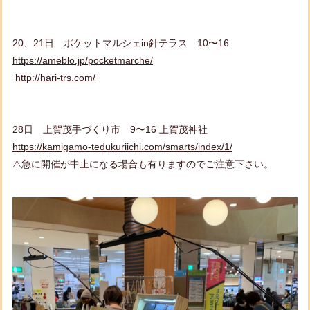
20、21日 ポケットマルシェin針テラス 10〜16
https://ameblo.jp/pocketmarche/
http://hari-trs.com/
28日 上賀茂手づくり市 9〜16 上賀茂神社
https://kamigamo-tedukuriichi.com/smarts/index/1/
⚠️急に開催が中止になる場合も有りますのでご注意下さい。