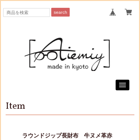
search
Toggle
navigati
Item
ラウンドジップ長財布 牛ヌメ革赤